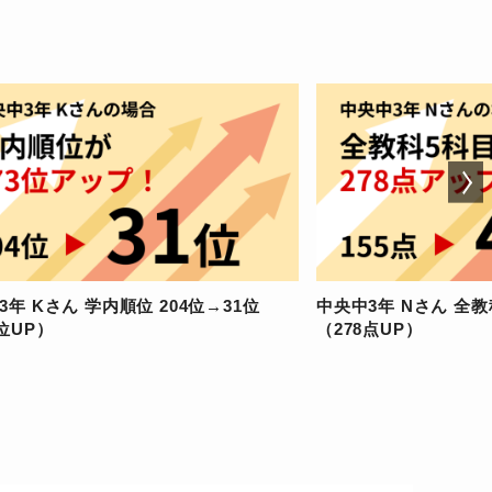
3年 Kさん 学内順位 204位→31位
中央中3年 Nさん 全教科
3位UP）
（278点UP）