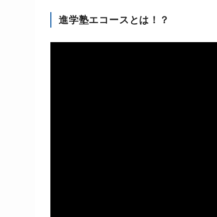
進学塾エコースとは！？
動
画
プ
レ
ー
ヤ
ー