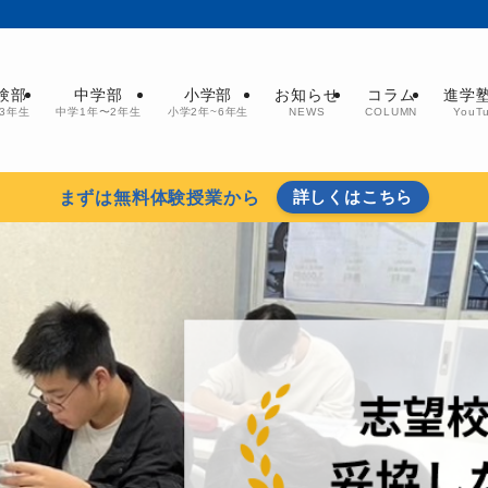
験部
中学部
小学部
お知らせ
コラム
進学
3年生
中学1年〜2年生
小学2年~6年生
NEWS
COLUMN
You
詳しくはこちら
まずは無料体験授業から