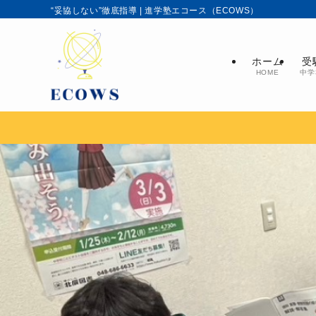
​“妥協しない”徹底指導 | 進学塾エコース（ECOWS）
ホーム
受
HOME
中学