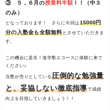
③ ５，６月の
授業料半額
！！（中３
のみ）
15000円
となっております！ さらに今回は
分の入塾金も全額無料
とさせていただきま
す。
この機会に是非！進学塾エコースに体験に来て
ください♪
圧倒的な勉強量
当塾が売りとしている
と、妥協しない徹底指導
で成績
向上を目指していきましょう！！