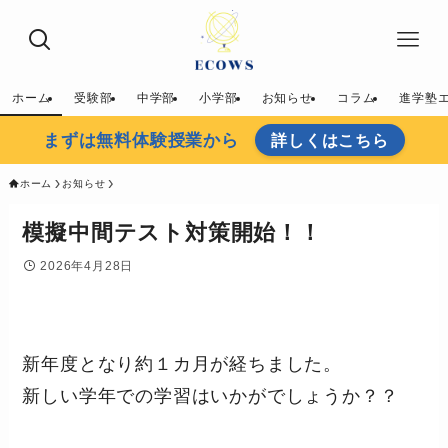
ホーム
受験部
中学部
小学部
お知らせ
コラム
進学塾
まずは無料体験授業から
詳しくはこちら
ホーム
お知らせ
模擬中間テスト対策開始！！
2026年4月28日
新年度となり約１カ月が経ちました。
新しい学年での学習はいかがでしょうか？？