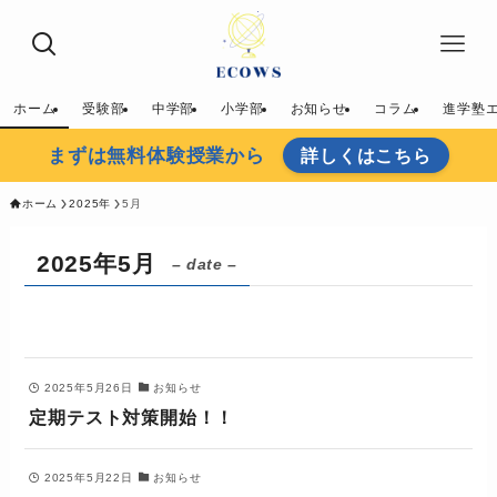
ホーム
受験部
中学部
小学部
お知らせ
コラム
進学塾
まずは無料体験授業から
詳しくはこちら
ホーム
2025年
5月
2025年5月
– date –
2025年5月26日
お知らせ
定期テスト対策開始！！
2025年5月22日
お知らせ