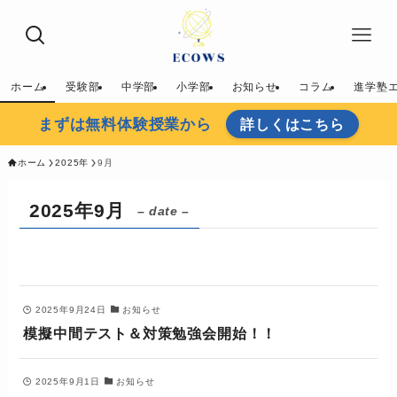
ホーム
受験部
中学部
小学部
お知らせ
コラム
進学塾
まずは無料体験授業から
詳しくはこちら
ホーム
2025年
9月
2025年9月
– date –
2025年9月24日
お知らせ
模擬中間テスト＆対策勉強会開始！！
2025年9月1日
お知らせ